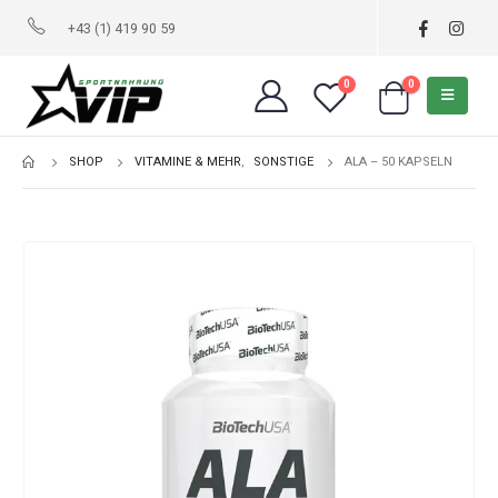
+43 (1) 419 90 59
0
0
SHOP
VITAMINE & MEHR
,
SONSTIGE
ALA – 50 KAPSELN