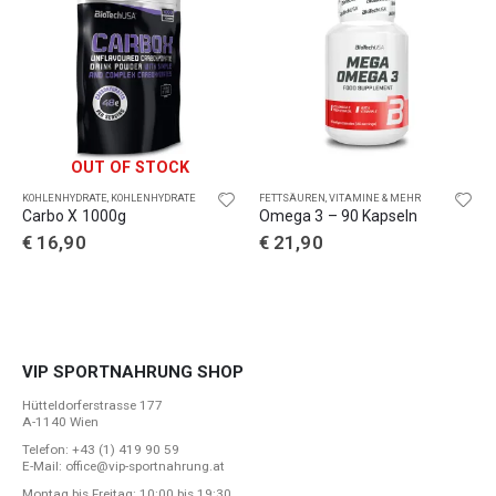
OUT OF STOCK
KOHLENHYDRATE
,
KOHLENHYDRATE
FETTSÄUREN
,
VITAMINE & MEHR
Carbo X 1000g
Omega 3 – 90 Kapseln
€
16,90
€
21,90
VIP SPORTNAHRUNG SHOP
Hütteldorferstrasse 177
A-1140 Wien
Telefon: +43 (1) 419 90 59
E-Mail: office@vip-sportnahrung.at
Montag bis Freitag: 10:00 bis 19:30