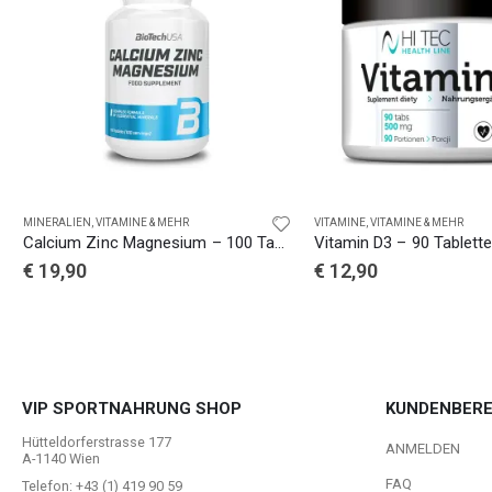
MINERALIEN
,
VITAMINE & MEHR
VITAMINE
,
VITAMINE & MEHR
Calcium Zinc Magnesium – 100 Tabletten
Vitamin D3 – 90 Tablett
€
19,90
€
12,90
VIP SPORTNAHRUNG SHOP
KUNDENBERE
Hütteldorferstrasse 177
ANMELDEN
A-1140 Wien
FAQ
Telefon: +43 (1) 419 90 59