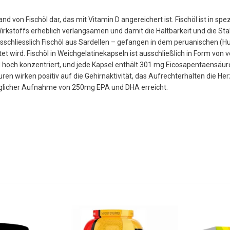
n Fischöl dar, das mit Vitamin D angereichert ist. Fischöl ist in spez
kstoffs erheblich verlangsamen und damit die Haltbarkeit und die Stab
chliesslich Fischöl aus Sardellen – gefangen in dem peruanischen (H
et wird. Fischöl in Weichgelatinekapseln ist ausschließlich in Form von
d hoch konzentriert, und jede Kapsel enthält 301 mg Eicosapentaensäur
wirken positiv auf die Gehirnaktivität, das Aufrechterhalten die Her
täglicher Aufnahme von 250mg EPA und DHA erreicht.