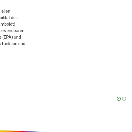
iellen
ilität des
umboldt)
 verwendbaren
e (EPA) und
zfunktion und