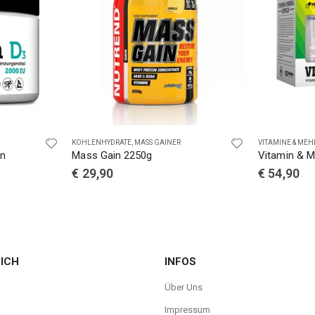
KOHLENHYDRATE
,
MASS GAINER
VITAMINE & MEH
en
Mass Gain 2250g
Vitamin & M
€
29,90
€
54,90
ICH
INFOS
Über Uns
Impressum